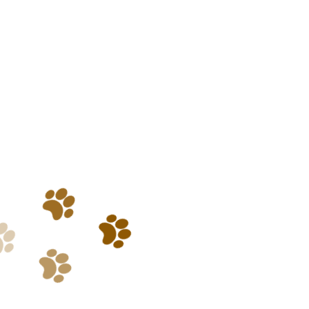
il doit être
sociable avec ses congénères
il ne doit pas représenter de
danger pour les chats du
foyer
Lors de mes déplacements ponctuels, les chiens sont sous
vidéosurveillance
.
Si votre chien ne répond pas à l’un de ces critères, n’hésitez pas
à me contacter : un
bilan comportemental
peut être envisagé
afin d’évaluer la possibilité d’un accueil adapté.
Avant le premier séjour
Une
visite préalable
est obligatoire
Selon le profil du chien ou pour un séjour supérieur à
4 jours
,
une
journée test
peut être proposée.
MES TARIFS